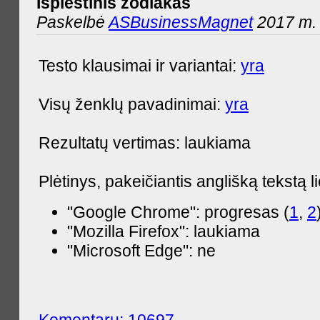
Išplėstinis zodiakas
Paskelbė
ASBusinessMagnet
2017 m. 
Testo klausimai ir variantai:
yra
Visų ženklų pavadinimai:
yra
Rezultatų vertimas: laukiama
Plėtinys, pakeičiantis anglišką tekstą l
"Google Chrome": progresas (
1
,
2
"Mozilla Firefox": laukiama
"Microsoft Edge": ne
Komentarų: 10697